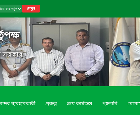
দেখুন
তৃপক্ষ
েশ সরকার
বন্দর ব্যবহারকারী
প্রকল্প
ক্রয় কার্যক্রম
গ্যালারি
যোগা