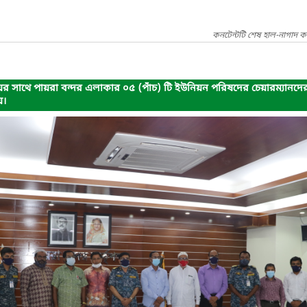
কনটেন্টটি শেষ হাল-নাগাদ ক
োদয়ের সাথে পায়রা বন্দর এলাকার ০৫ (পাঁচ) টি ইউনিয়ন পরিষদের চেয়ারম্যা
য়।