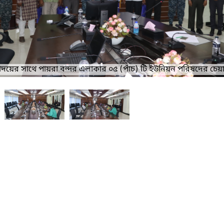
মহোদয়ের সাথে পায়রা বন্দর এলাকার ০৫ (পাঁচ) টি ইউনিয়ন পরিষদের চেয়