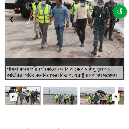
❮
❯
পায়রা বন্দর পরিদর্শনকালে জনাব এ কে এম টিপু সুলতান
অতিরিক্ত সচিব,জননিরাপত্তা বিভাগ, স্বরাষ্ট্র মন্ত্রণালয় মহোদয়।
🡸
🡺