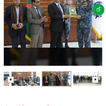
❮
❯
🡸
🡺