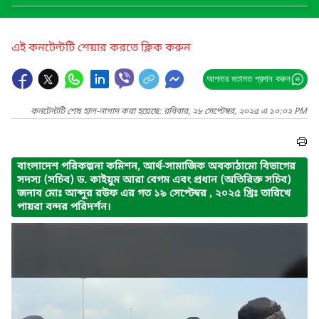
এই কনটেন্টটি শেয়ার করতে ক্লিক করুন
আপনার মতামত প্রদান করুন
কনটেন্টটি শেষ হাল-নাগাদ করা হয়েছে: রবিবার, ২৮ সেপ্টেম্বর, ২০২৫ এ ১০:০২ PM
বাংলাদেশ পরিকল্পনা কমিশন, আর্থ-সামাজিক অবকাঠামো বিভাগের
সদস্য (সচিব) ড. কাইয়ুম আরা বেগম এবং প্রধান (অতিরিক্ত সচিব)
জনাব মোঃ আব্দুর রউফ এর গত ১৯ সেপ্টেম্বর , ২০২৫ খ্রিঃ তারিখে
পায়রা বন্দর পরিদর্শন।