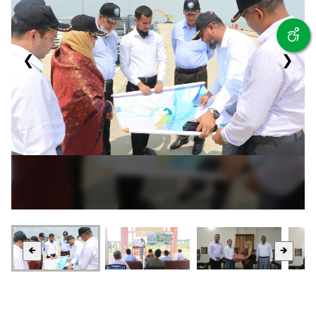
❮
❯
🡸
🡺