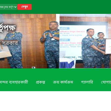
দেখুন
তৃপক্ষ
েশ সরকার
বন্দর ব্যবহারকারী
প্রকল্প
ক্রয় কার্যক্রম
গ্যালারি
যোগা