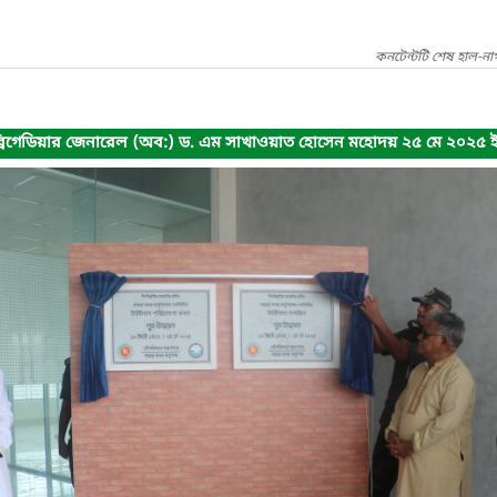
কনটেন্টটি শেষ হাল-না
া ব্রিগেডিয়ার জেনারেল (অব:) ড. এম সাখাওয়াত হোসেন মহোদয় ২৫ মে ২০২৫ ই