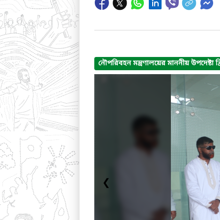
নৌপরিবহন মন্ত্রণালয়ের মাননীয় উপদেষ্ট
❮