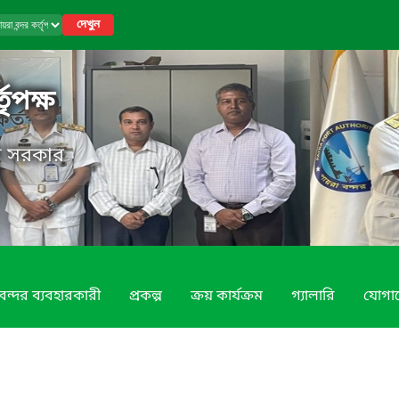
দেখুন
তৃপক্ষ
েশ সরকার
বন্দর ব্যবহারকারী
প্রকল্প
ক্রয় কার্যক্রম
গ্যালারি
যোগা