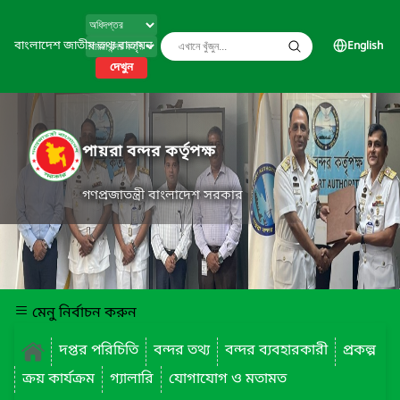
বাংলাদেশ জাতীয় তথ্য বাতায়ন
English
দেখুন
পায়রা বন্দর কর্তৃপক্ষ
গণপ্রজাতন্ত্রী বাংলাদেশ সরকার
মেনু নির্বাচন করুন
দপ্তর পরিচিতি
বন্দর তথ্য
বন্দর ব্যবহারকারী
প্রকল্প
ক্রয় কার্যক্রম
গ্যালারি
যোগাযোগ ও মতামত