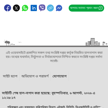
আপনার মতামত প্রদান করুন
এই ওয়েবসাইটে প্রকাশিত সকল তথ্য সংশ্লিষ্ট দপ্তর কর্তৃক নিয়মিত হালনাগাদ করা
হয়। তথ্যের যথার্থতা, নির্ভুলতা ও নির্ভরযোগ্যতা নিশ্চিত করতে সংশ্লিষ্ট দপ্তর সর্বদা
সচেষ্ট।
সাইট ম্যাপ
অভিযোগ ও পরামর্শ
যোগাযোগ
সাইটটি শেষ হাল-নাগাদ করা হয়েছে: বৃহস্পতিবার, ৬ আগস্ট, ২০২৬ এ
১২:২৮:১৭
পরিকল্পনা এবং বাস্তবায়ন: মন্ত্রিপরিষদ বিভাগ, এটুআই, বিসিসি, ডিওআইসিটি ও বেসিস।