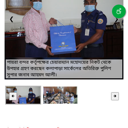
❮
❯
পায়রা বন্দর কর্তৃপক্ষের চেয়ারম্যান মহোদয়ের নিকট থেকে
উপহার গ্রহণ করছেন কলাপাড়া সার্কেলের অতিরিক্ত পুলিশ
সুপার জনাব আহমদ আলী।
🡸
🡺