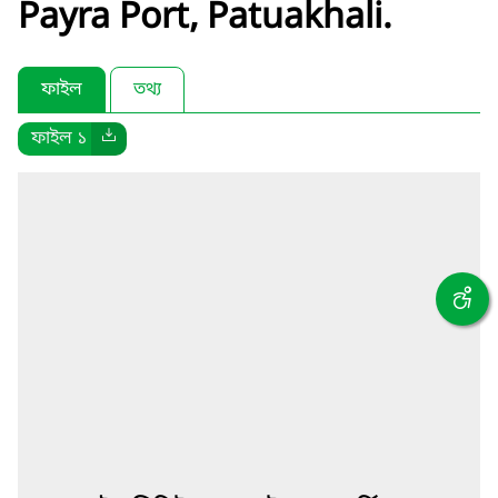
Payra Port, Patuakhali.
ফাইল
তথ্য
ফাইল ১