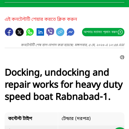
এই কনটেন্টটি শেয়ার করতে ক্লিক করুন
আপনার মতামত প্রদান করুন
কনটেন্টটি শেষ হাল-নাগাদ করা হয়েছে: মঙ্গলবার, ৫ মে, ২০২৬ এ ১০:৫৪ AM
Docking, undocking and
repair works for heavy duty
speed boat Rabnabad-1.
কন্টেন্ট টাইপ
টেন্ডার (দরপত্র)